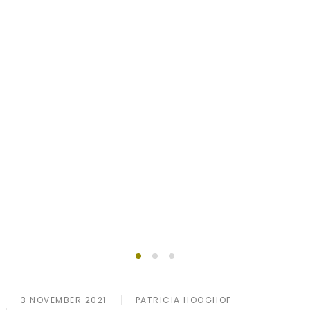
Succesvol ondernemen
Lid worden?
doe je samen
3 NOVEMBER 2021
PATRICIA HOOGHOF