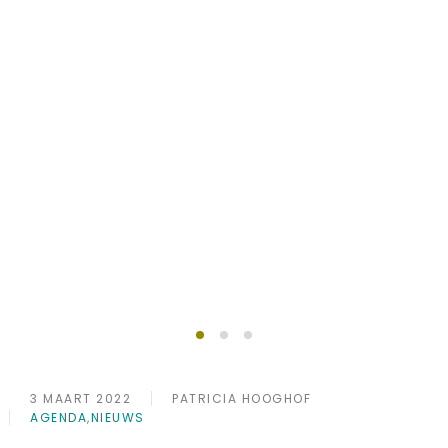
Succesvol ondernemen
Lid worden?
doe je samen
3 MAART 2022
PATRICIA HOOGHOF
AGENDA
,
NIEUWS