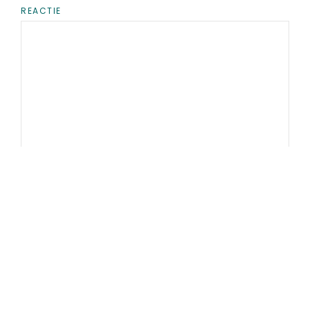
REACTIE
NAAM
*
E-MAIL
*
SITE