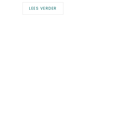
LEES VERDER
NIEUWS
Ondernemerscafé Beuning
Vrijdag 10 november is er weer een gezellig Onderneme
LEES VERDER
AGENDA
,
NIEUWS