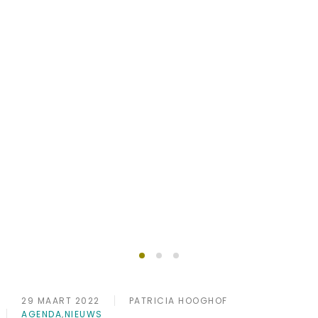
Succesvol ondernemen
Lid worden?
doe je samen
29 MAART 2022
PATRICIA HOOGHOF
AGENDA
,
NIEUWS