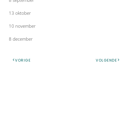
13 oktober
10 november
8 december
VORIGE
VOLGENDE
Geef een reactie
Je e-mailadres wordt niet gepubliceerd. Vereiste velden
zijn gemarkeerd met
*
REACTIE