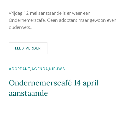
Vrijdag 12 mei aanstaande is er weer een
Ondernemerscafé. Geen adoptant maar gewoon even
ouderwets...
LEES VERDER
ADOPTANT
,
AGENDA
,
NIEUWS
Ondernemerscafé 14 april
aanstaande
Vrijdag 14 april aanstaande is er weer een
Ondernemerscafé. Dit keer met 2 adoptanten.
Ondernemers...