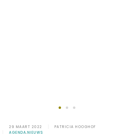
Succesvol ondernemen
Lid worden?
doe je samen
29 MAART 2022
PATRICIA HOOGHOF
AGENDA
,
NIEUWS