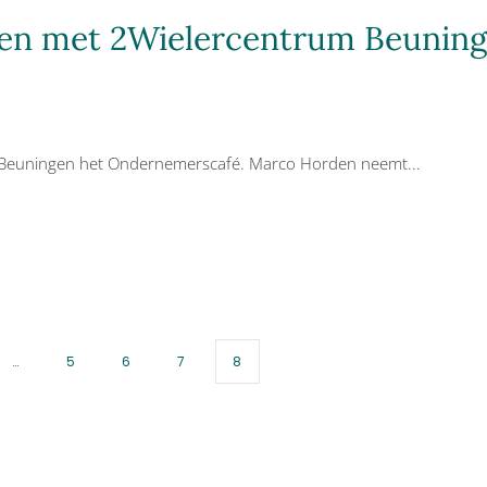
en met 2Wielercentrum Beunin
 Beuningen het Ondernemerscafé. Marco Horden neemt...
…
5
6
7
8